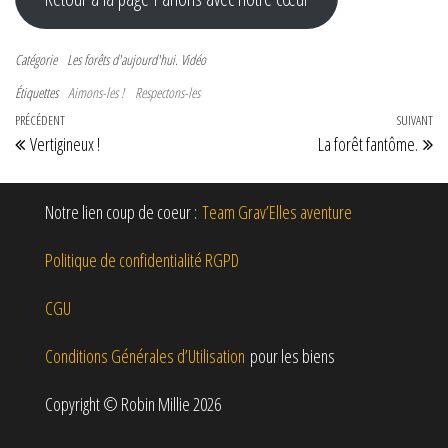
Catégorie
Les forêts d'aujourd'hui.
Vidéo
Étiquettes
Aimons-les !
Respectons-les
PRÉCÉDENT
SUIVANT
Vertigineux !
La forêt fantôme.
Notre lien coup de coeur :
Team Grav’Elles aventure
Politique de confidentialité RGPD
CGU
Conditions Générales d’Utilisation
pour les biens
Copyright © Robin Millie 2026