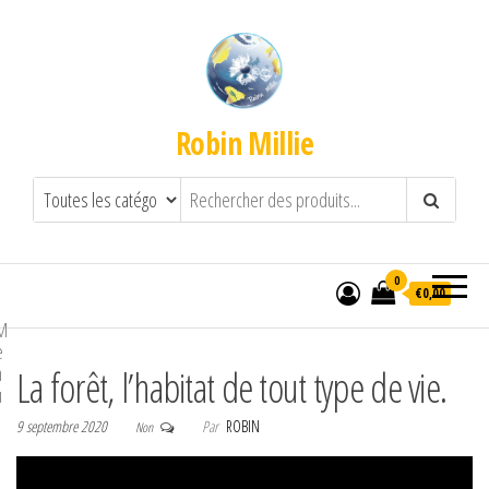
Robin Millie
0
€0,00
M
e
n
La forêt, l’habitat de tout type de vie.
u
9 septembre 2020
Par
ROBIN
Non