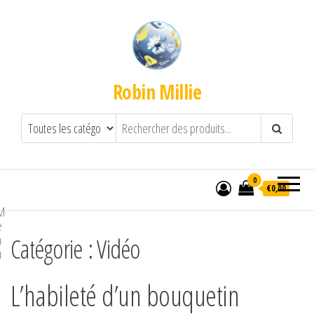
Robin Millie
0
€0,00
M
e
n
Catégorie :
Vidéo
u
L’habileté d’un bouquetin