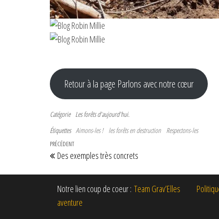
Retour à la page Parlons avec notre cœur
Catégorie
Les forêts d'aujourd'hui.
Étiquettes
Aimons-les !
les forêts en destruction
Respectons-les
PRÉCÉDENT
Des exemples très concrets
Notre lien coup de coeur :
Team Grav’Elles
Politiq
aventure