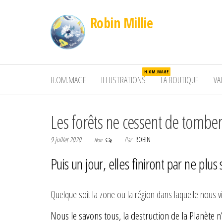
Robin Millie
H.OM.MAGE
H.OM.MAGE
ILLUSTRATIONS
LA BOUTIQUE
VA
Les forêts ne cessent de tomber i
9 juillet 2020
Par
ROBIN
Non
Puis un jour, elles finiront par ne plus
Quelque soit la zone ou la région dans laquelle nous v
Nous le savons tous, la destruction de la Planète n