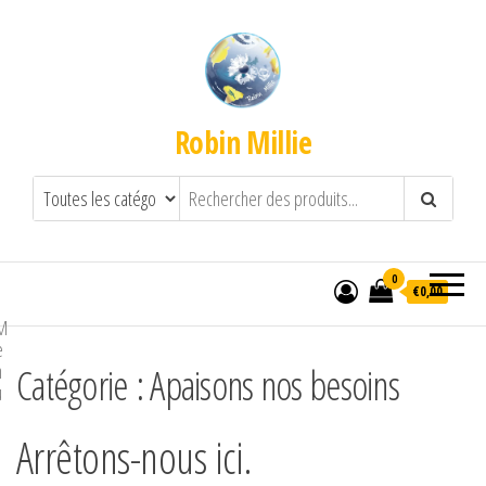
Robin Millie
0
€0,00
M
e
n
Catégorie :
Apaisons nos besoins
u
Arrêtons-nous ici.