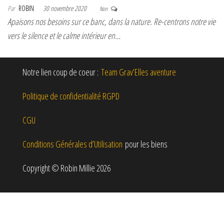
Par
ROBIN
30 novembre 2020
Non
Apaisons nos besoins sur ce banc, dans la nature. Re-centrons notre vie
vers le silence et le calme intérieur en…
Notre lien coup de coeur :
Team Grav’Elles aventure
Politique de confidentialité RGPD
CGU
Conditions Générales d’Utilisation
pour les biens
Copyright © Robin Millie 2026